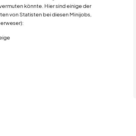
 vermuten könnte. Hier sind einige der
ten von Statisten bei diesen Minijobs,
terweser):
eige