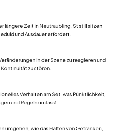
ängere Zeit in Neutraubling, St still sitzen
eduld und Ausdauer erfordert.
 Veränderungen in der Szene zu reagieren und
Kontinuität zu stören.
onelles Verhalten am Set, was Pünktlichkeit,
ungen und Regeln umfasst.
en umgehen, wie das Halten von Getränken,