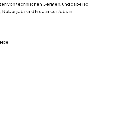
zen von technischen Geräten, und dabei so
s, Nebenjobs und Freelancer Jobs in
eige