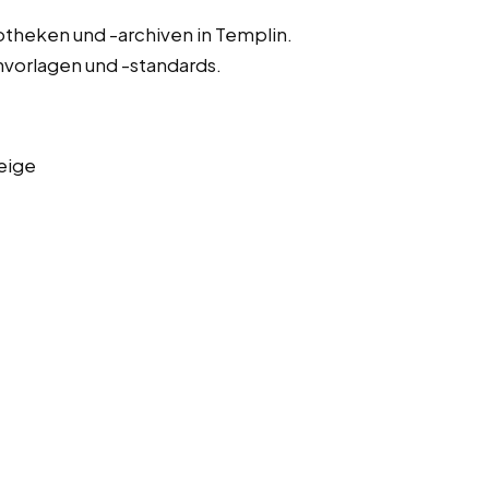
otheken und -archiven in Templin.
nvorlagen und -standards.
eige