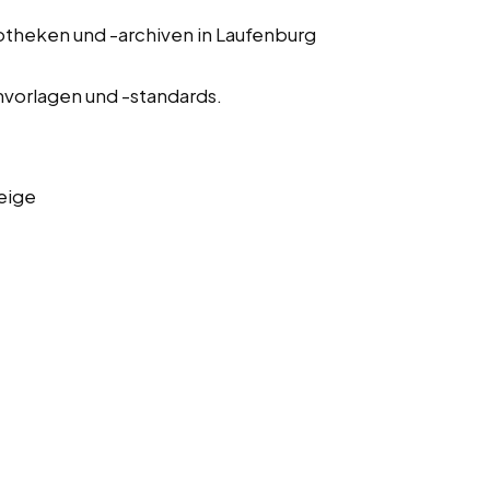
otheken und -archiven in Laufenburg
nvorlagen und -standards.
eige