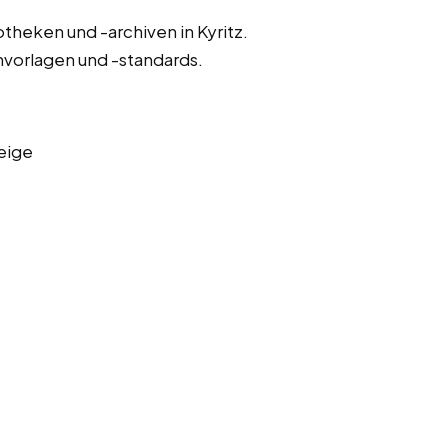
theken und -archiven in Kyritz.
nvorlagen und -standards.
eige