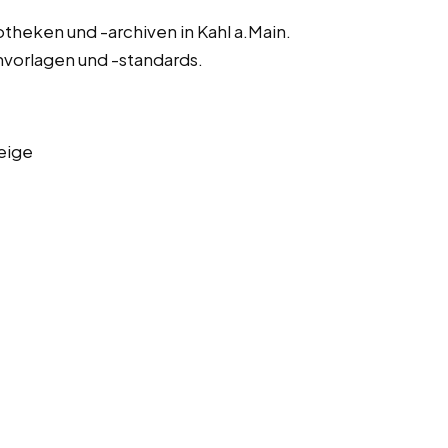
theken und -archiven in Kahl a.Main.
nvorlagen und -standards.
eige