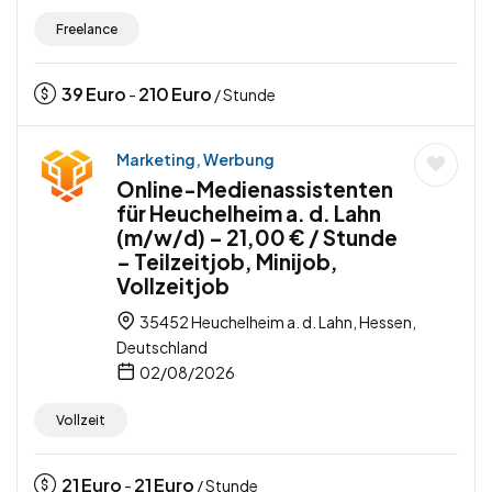
Freelance
39
Euro
210
Euro
-
/ Stunde
Marketing, Werbung
Online-Medienassistenten
für Heuchelheim a. d. Lahn
(m/w/d) – 21,00 € / Stunde
– Teilzeitjob, Minijob,
Vollzeitjob
35452 Heuchelheim a. d. Lahn, Hessen,
Deutschland
02/08/2026
Vollzeit
21
Euro
21
Euro
-
/ Stunde