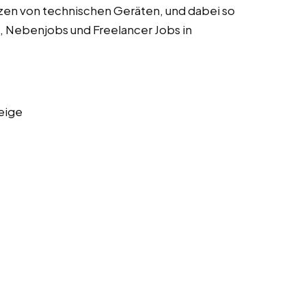
zen von technischen Geräten, und dabei so
s, Nebenjobs und Freelancer Jobs in
eige