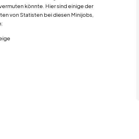
 vermuten könnte. Hier sind einige der
ten von Statisten bei diesen Minijobs,
n:
eige