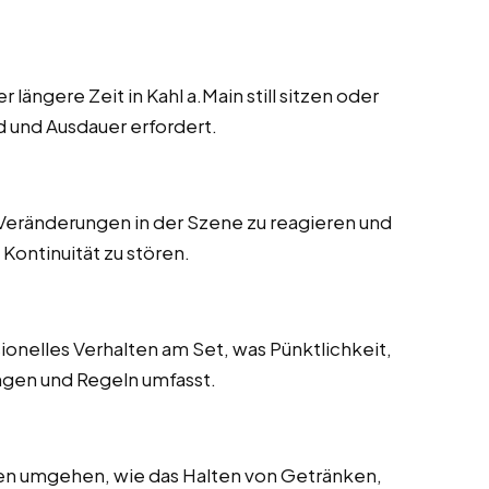
ängere Zeit in Kahl a.Main still sitzen oder
 und Ausdauer erfordert.
 Veränderungen in der Szene zu reagieren und
Kontinuität zu stören.
onelles Verhalten am Set, was Pünktlichkeit,
ungen und Regeln umfasst.
en umgehen, wie das Halten von Getränken,