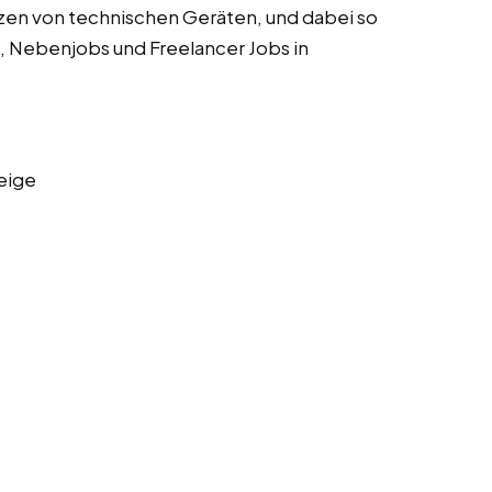
zen von technischen Geräten, und dabei so
s, Nebenjobs und Freelancer Jobs in
eige