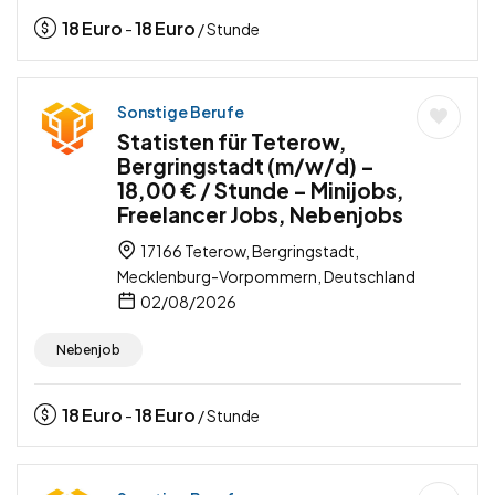
18
Euro
18
Euro
-
/ Stunde
Sonstige Berufe
Statisten für Teterow,
Bergringstadt (m/w/d) –
18,00 € / Stunde – Minijobs,
Freelancer Jobs, Nebenjobs
17166 Teterow, Bergringstadt,
Mecklenburg-Vorpommern, Deutschland
02/08/2026
Nebenjob
18
Euro
18
Euro
-
/ Stunde