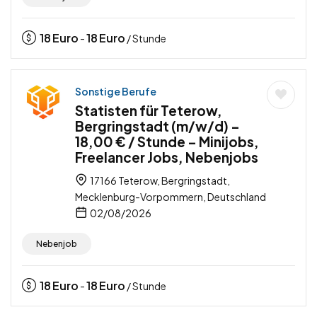
18
Euro
18
Euro
-
/ Stunde
Sonstige Berufe
Statisten für Teterow,
Bergringstadt (m/w/d) –
18,00 € / Stunde – Minijobs,
Freelancer Jobs, Nebenjobs
17166 Teterow, Bergringstadt,
Mecklenburg-Vorpommern, Deutschland
02/08/2026
Nebenjob
18
Euro
18
Euro
-
/ Stunde