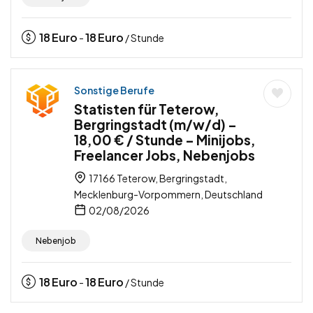
18
Euro
18
Euro
-
/ Stunde
Sonstige Berufe
Statisten für Teterow,
Bergringstadt (m/w/d) –
18,00 € / Stunde – Minijobs,
Freelancer Jobs, Nebenjobs
17166 Teterow, Bergringstadt,
Mecklenburg-Vorpommern, Deutschland
02/08/2026
Nebenjob
18
Euro
18
Euro
-
/ Stunde