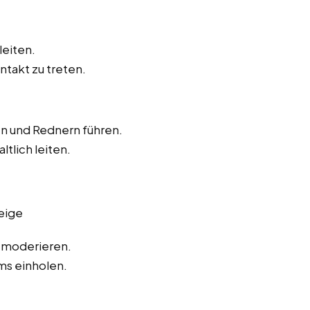
leiten.
ntakt zu treten.
en und Rednern führen.
ltlich leiten.
eige
 moderieren.
s einholen.