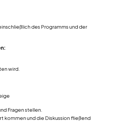
einschließlich des Programms und der
en:
ten wird.
eige
nd Fragen stellen.
ort kommen und die Diskussion fließend