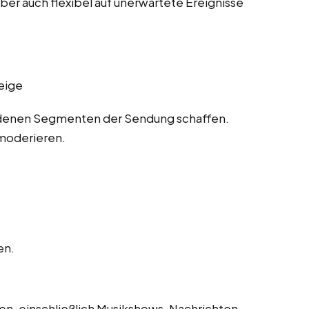
ber auch flexibel auf unerwartete Ereignisse
eige
denen Segmenten der Sendung schaffen.
moderieren.
en.
n, einschließlich Musikshows, Nachrichten