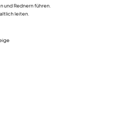
en und Rednern führen.
ltlich leiten.
eige