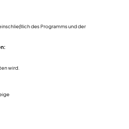
einschließlich des Programms und der
en:
ten wird.
eige