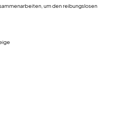
usammenarbeiten, um den reibungslosen
eige