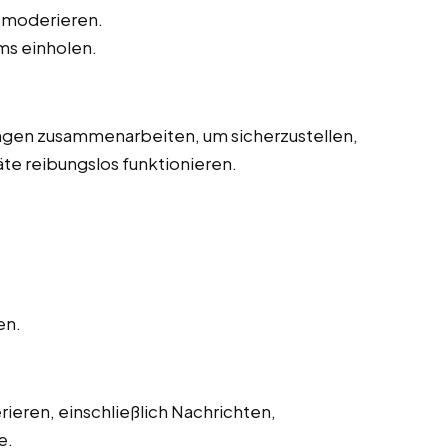
 moderieren.
s einholen.
ngen zusammenarbeiten, um sicherzustellen,
te reibungslos funktionieren.
en.
eren, einschließlich Nachrichten,
e.