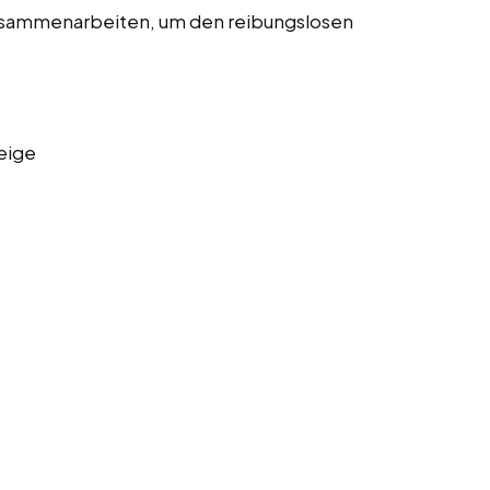
usammenarbeiten, um den reibungslosen
eige