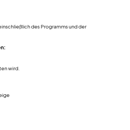
einschließlich des Programms und der
en:
ten wird.
eige