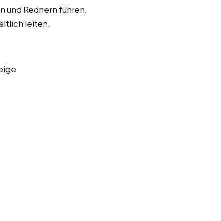
en und Rednern führen.
ltlich leiten.
eige