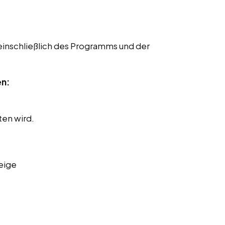
einschließlich des Programms und der
en:
ten wird.
eige