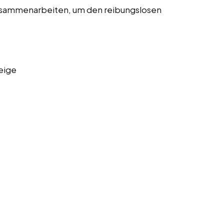
usammenarbeiten, um den reibungslosen
eige