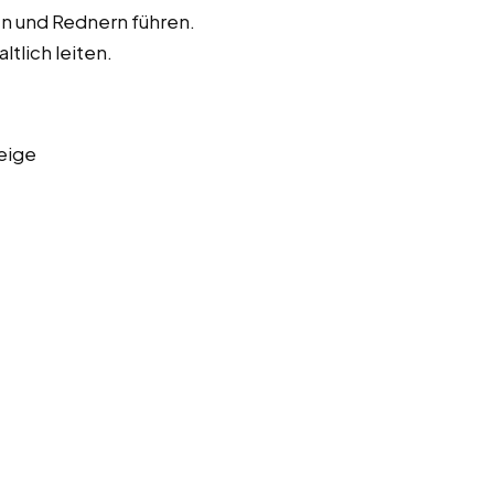
en und Rednern führen.
ltlich leiten.
eige