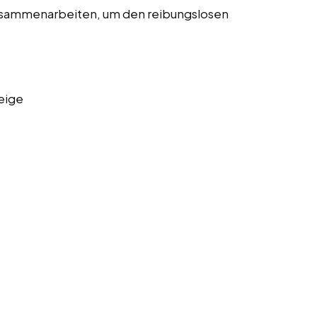
usammenarbeiten, um den reibungslosen
eige