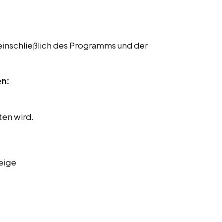
einschließlich des Programms und der
en:
ten wird.
eige