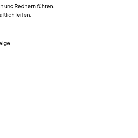
en und Rednern führen.
ltlich leiten.
eige