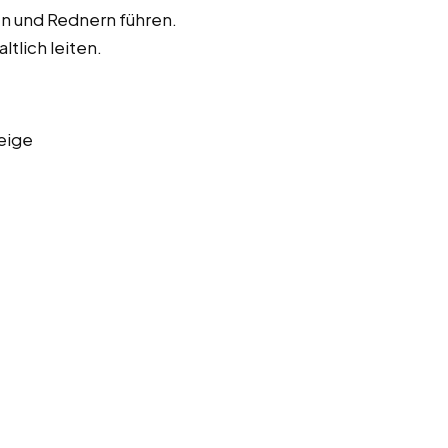
en und Rednern führen.
ltlich leiten.
eige