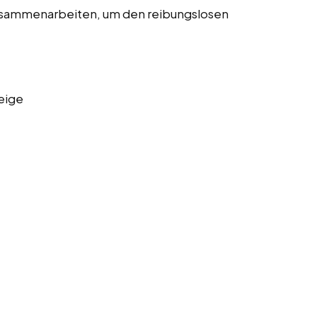
usammenarbeiten, um den reibungslosen
eige