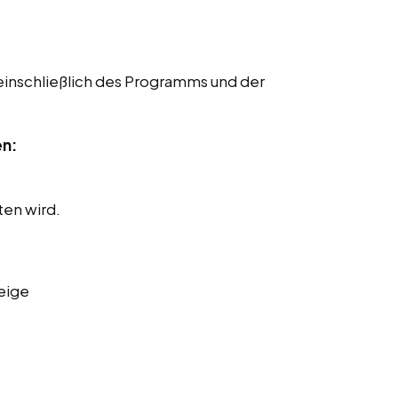
einschließlich des Programms und der
en:
ten wird.
eige