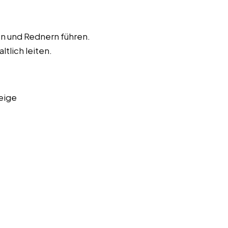
en und Rednern führen.
ltlich leiten.
eige