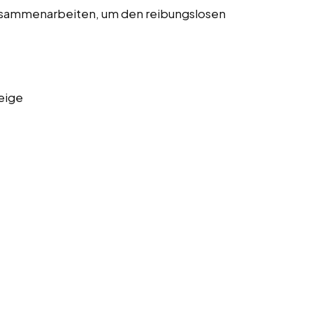
usammenarbeiten, um den reibungslosen
eige