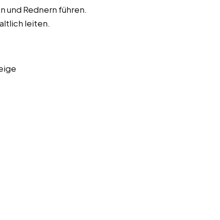
en und Rednern führen.
ltlich leiten.
eige