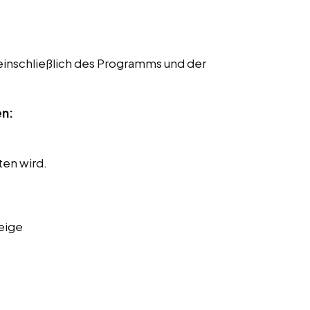
einschließlich des Programms und der
en:
ten wird.
eige