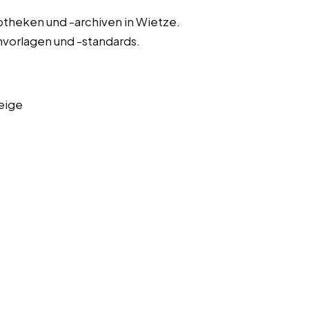
otheken und -archiven in Wietze.
nvorlagen und -standards.
eige