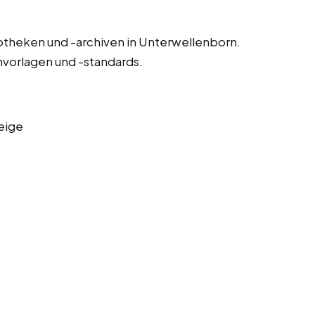
otheken und -archiven in Unterwellenborn.
nvorlagen und -standards.
eige