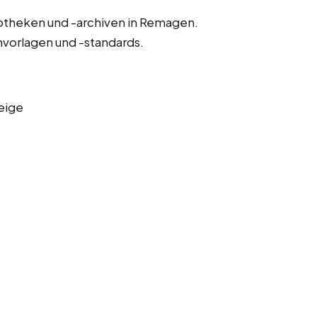
iotheken und -archiven in Remagen.
nvorlagen und -standards.
eige