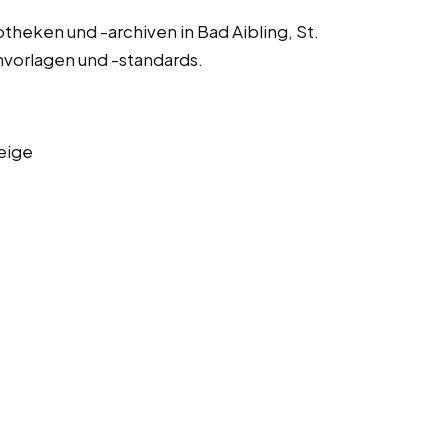
theken und -archiven in Bad Aibling, St.
nvorlagen und -standards.
eige