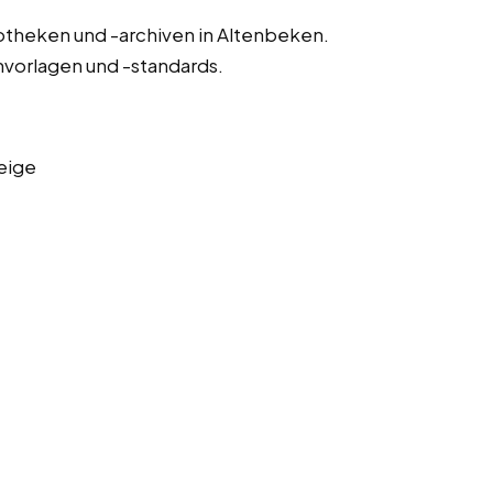
otheken und -archiven in Altenbeken.
nvorlagen und -standards.
eige