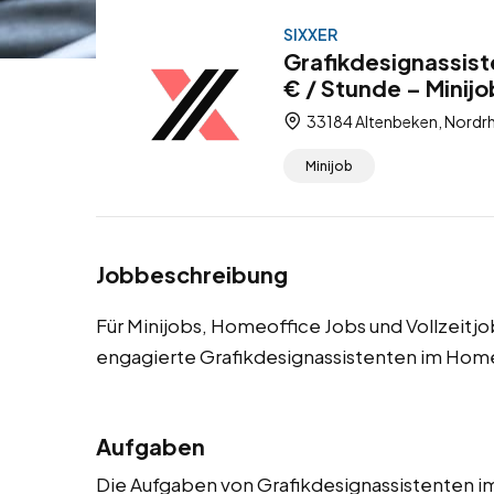
SIXXER
Grafikdesignassist
€ / Stunde – Minijo
33184 Altenbeken, Nordrh
Minijob
Jobbeschreibung
Für Minijobs, Homeoffice Jobs und Vollzeitj
engagierte Grafikdesignassistenten im Home
Aufgaben
Die Aufgaben von Grafikdesignassistenten 